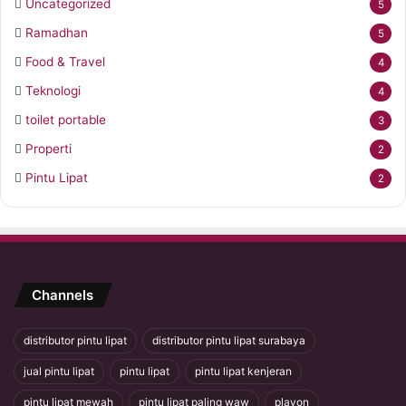
Uncategorized
5
Ramadhan
5
Food & Travel
4
Teknologi
4
toilet portable
3
Properti
2
Pintu Lipat
2
Channels
distributor pintu lipat
distributor pintu lipat surabaya
jual pintu lipat
pintu lipat
pintu lipat kenjeran
pintu lipat mewah
pintu lipat paling waw
plavon