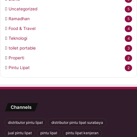
Uncategorized
5
Ramadhan
5
Food & Travel
4
Teknologi
4
toilet portable
3
Properti
2
Pintu Lipat
2
Channels
distributor pintu lipat
distributor pintu lipat surabaya
jual pintu lipat
pintu lipat
pintu lipat kenjeran