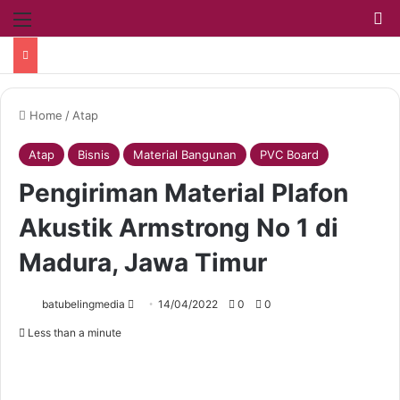
Home
/
Atap
Atap
Bisnis
Material Bangunan
PVC Board
Pengiriman Material Plafon
Akustik Armstrong No 1 di
Madura, Jawa Timur
batubelingmedia
14/04/2022
0
0
Less than a minute