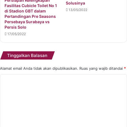
Persiapan Kelengkapan
Solusinya
Fasilitas Cubicle Toilet No 1
13/05/2022
di Stadion GBT dalam
Pertandingan Pre Seasons
Persebaya Surabaya vs
Persis Solo
17/05/2022
Tinggalkan Balasan
Alamat email Anda tidak akan dipublikasikan.
Ruas yang wajib ditandai
*
K
o
m
e
n
t