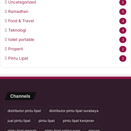
Uncategorized
5
Ramadhan
5
Food & Travel
4
Teknologi
4
toilet portable
3
Properti
2
Pintu Lipat
2
Channels
distributor pintu lipat
distributor pintu lipat surabaya
jual pintu lipat
pintu lipat
pintu lipat kenjeran
pintu lipat mewah
pintu lipat paling waw
plavon