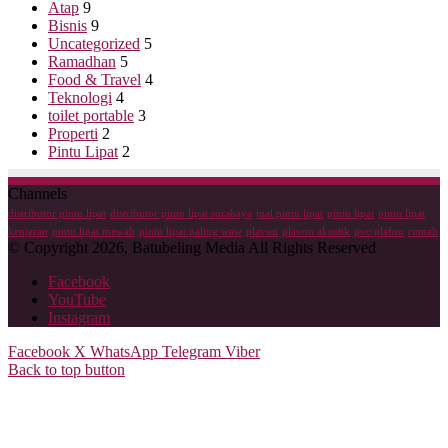
Atap
9
Bisnis
9
Uncategorized
5
Ramadhan
5
Food & Travel
4
Teknologi
4
toilet portable
3
Properti
2
Pintu Lipat
2
Channels
distributor pintu lipat
distributor pintu lipat surabaya
jual pintu lipat
pintu lipat
pintu lipat
kenjeran
pintu lipat mewah
pintu lipat paling waw
plavon
plavon akustik
pvc plafon
rumah
© Copyright 2026, Batubeling Media All Rights Reserved
Facebook
YouTube
Instagram
Facebook
X
WhatsApp
Telegram
Viber
Back to top button