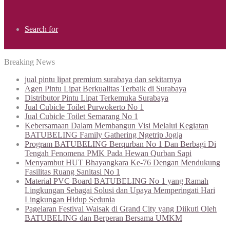
Search for
Breaking News
jual pintu lipat premium surabaya dan sekitarnya
Agen Pintu Lipat Berkualitas Terbaik di Surabaya
Distributor Pintu Lipat Terkemuka Surabaya
Jual Cubicle Toilet Purwokerto No 1
Jual Cubicle Toilet Semarang No 1
Kebersamaan Dalam Membangun Visi Melalui Kegiatan
BATUBELING Family Gathering Ngetrip Jogja
Program BATUBELING Berqurban No 1 Dan Berbagi Di
Tengah Fenomena PMK Pada Hewan Qurban Sapi
Menyambut HUT Bhayangkara Ke-76 Dengan Mendukung
Fasilitas Ruang Sanitasi No 1
Material PVC Board BATUBELING No 1 yang Ramah
Lingkungan Sebagai Solusi dan Upaya Memperingati Hari
Lingkungan Hidup Sedunia
Pagelaran Festival Waisak di Grand City yang Diikuti Oleh
BATUBELING dan Berperan Bersama UMKM