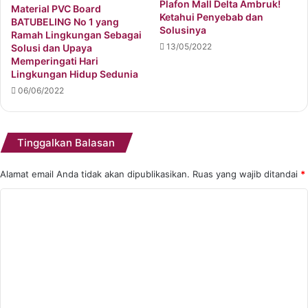
Plafon Mall Delta Ambruk!
Material PVC Board
Ketahui Penyebab dan
BATUBELING No 1 yang
Solusinya
Ramah Lingkungan Sebagai
13/05/2022
Solusi dan Upaya
Memperingati Hari
Lingkungan Hidup Sedunia
06/06/2022
Tinggalkan Balasan
Alamat email Anda tidak akan dipublikasikan.
Ruas yang wajib ditandai
*
K
o
m
e
n
t