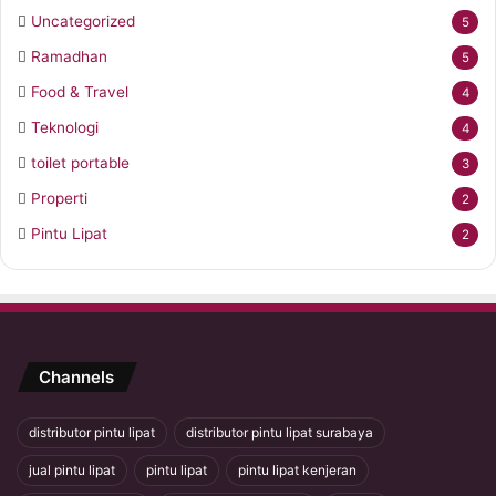
Uncategorized
5
Ramadhan
5
Food & Travel
4
Teknologi
4
toilet portable
3
Properti
2
Pintu Lipat
2
Channels
distributor pintu lipat
distributor pintu lipat surabaya
jual pintu lipat
pintu lipat
pintu lipat kenjeran