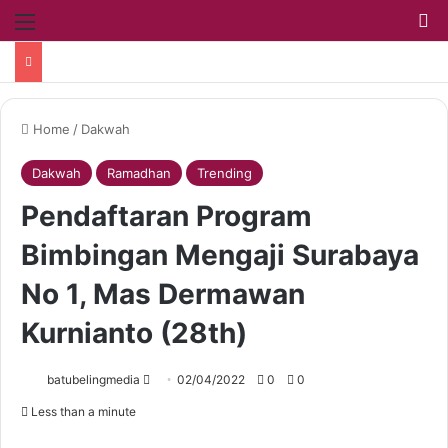
Home
/
Dakwah
Dakwah
Ramadhan
Trending
Pendaftaran Program
Bimbingan Mengaji Surabaya
No 1, Mas Dermawan
Kurnianto (28th)
batubelingmedia
02/04/2022
0
0
Less than a minute