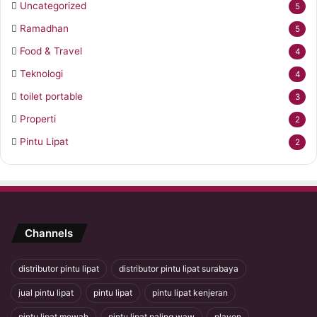
Uncategorized
5
Ramadhan
5
Food & Travel
4
Teknologi
4
toilet portable
3
Properti
2
Pintu Lipat
2
Channels
distributor pintu lipat
distributor pintu lipat surabaya
jual pintu lipat
pintu lipat
pintu lipat kenjeran
pintu lipat mewah
pintu lipat paling waw
plavon