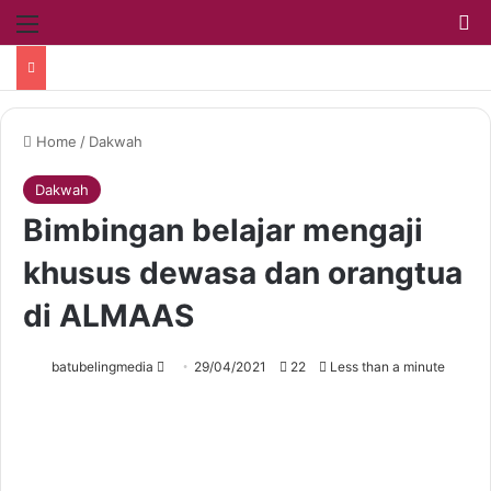
Home
/
Dakwah
Dakwah
Bimbingan belajar mengaji
khusus dewasa dan orangtua
di ALMAAS
batubelingmedia
29/04/2021
22
Less than a minute