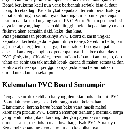
Board berukuran kecil pun yang berbentuk serbuk, bisa di daur
ulang di cetak lagi. Pada tingkat kepadatan tertentu berat fisiknya
dapat lebih ringan seandainya dibandingkan papan kayu dengan
ukuran dan ketebalan yang sama. PVC Board Semampir memiliki
daya lentur yang bagus, semakin tinggi tingkat kepadatannya maka
fisiknya akan semakin rigid, kaku, dan kuat.
Pada pelaksanaan produksinya PVC Board di kasih tingkat
kepadatan berbeda pada bagian intinya (core). Sebab ini bertujuan
agar berat, energi lentur, harga, dan karaktea fisiknya dapat
disesuaikan dengan aplikasi penerapannya. Jika berbahan dasar
PVC (Polyvinyl Chloride), mewujudkan bahan ini anti rayap, dan
tahan air, sehingga tak mudah lapuk karena di makan serangga dan
lebih awet meskipun penggunaanya pada zona berair bahkan
direndam dalam air sekalipun.
Kelemahan PVC Board Semampir
Dengan seluruh kelebihan hal yang demikian bukan berarti PVC
Board tak mempunyai sisi kekurangan atau kelemahan.
Diantaranya, karena harga bahan baku yang masih mahal,
karenanya produk PVC Board Semampir terhitung memiliki harga
yang lebih mahal jika dibandingi dengan papan kayu dengan
dimensi sama, melainkan mahalnya harga Bak PVC Surabaya
Semampir sebanding dengan mutu dan kelebihannya.