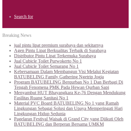
Search for
Breaking News
jual pintu lipat premium surabaya dan sekitarnya
Agen Pintu Lipat Berkualitas Terbaik di Surabaya
Distributor Pintu Lipat Terkemuka Surabaya
Jual Cubicle Toilet Purwokerto No 1
Jual Cubicle Toilet Semarang No 1
Kebersamaan Dalam Membangun Visi Melalui Kegiatan
BATUBELING Family Gathering Ngetrip Jogja
Program BATUBELING Berqurban No 1 Dan Berbagi Di
Tengah Fenomena PMK Pada Hewan Qurban Sapi
Menyambut HUT Bhayangkara Ke-76 Dengan Mendukung
Fasilitas Ruang Sanitasi No 1
Material PVC Board BATUBELING No 1 yang Ramah
Lingkungan Sebagai Solusi dan Upaya Memperingati Hari
Lingkungan Hidup Sedunia
Pagelaran Festival Waisak di Grand City yang Diikuti Oleh
BATUBELING dan Berperan Bersama UMKM