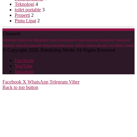
Teknologi
4
toilet portable
3
Properti
2
Pintu Lipat
2
Channels
distributor pintu lipat
distributor pintu lipat surabaya
jual pintu lipat
pintu lipat
pintu lipat
kenjeran
pintu lipat mewah
pintu lipat paling waw
plavon
plavon akustik
pvc plafon
rumah
© Copyright 2026, Batubeling Media All Rights Reserved
Facebook
YouTube
Instagram
Facebook
X
WhatsApp
Telegram
Viber
Back to top button