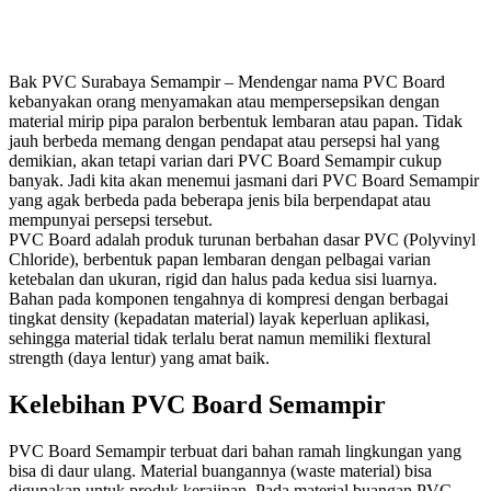
Bak PVC Surabaya Semampir – Mendengar nama PVC Board
kebanyakan orang menyamakan atau mempersepsikan dengan
material mirip pipa paralon berbentuk lembaran atau papan. Tidak
jauh berbeda memang dengan pendapat atau persepsi hal yang
demikian, akan tetapi varian dari PVC Board Semampir cukup
banyak. Jadi kita akan menemui jasmani dari PVC Board Semampir
yang agak berbeda pada beberapa jenis bila berpendapat atau
mempunyai persepsi tersebut.
PVC Board adalah produk turunan berbahan dasar PVC (Polyvinyl
Chloride), berbentuk papan lembaran dengan pelbagai varian
ketebalan dan ukuran, rigid dan halus pada kedua sisi luarnya.
Bahan pada komponen tengahnya di kompresi dengan berbagai
tingkat density (kepadatan material) layak keperluan aplikasi,
sehingga material tidak terlalu berat namun memiliki flextural
strength (daya lentur) yang amat baik.
Kelebihan PVC Board Semampir
PVC Board Semampir terbuat dari bahan ramah lingkungan yang
bisa di daur ulang. Material buangannya (waste material) bisa
digunakan untuk produk kerajinan. Pada material buangan PVC