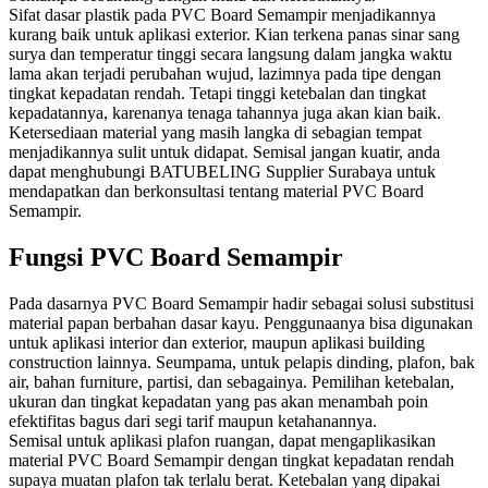
Sifat dasar plastik pada PVC Board Semampir menjadikannya
kurang baik untuk aplikasi exterior. Kian terkena panas sinar sang
surya dan temperatur tinggi secara langsung dalam jangka waktu
lama akan terjadi perubahan wujud, lazimnya pada tipe dengan
tingkat kepadatan rendah. Tetapi tinggi ketebalan dan tingkat
kepadatannya, karenanya tenaga tahannya juga akan kian baik.
Ketersediaan material yang masih langka di sebagian tempat
menjadikannya sulit untuk didapat. Semisal jangan kuatir, anda
dapat menghubungi BATUBELING Supplier Surabaya untuk
mendapatkan dan berkonsultasi tentang material PVC Board
Semampir.
Fungsi PVC Board Semampir
Pada dasarnya PVC Board Semampir hadir sebagai solusi substitusi
material papan berbahan dasar kayu. Penggunaanya bisa digunakan
untuk aplikasi interior dan exterior, maupun aplikasi building
construction lainnya. Seumpama, untuk pelapis dinding, plafon, bak
air, bahan furniture, partisi, dan sebagainya. Pemilihan ketebalan,
ukuran dan tingkat kepadatan yang pas akan menambah poin
efektifitas bagus dari segi tarif maupun ketahanannya.
Semisal untuk aplikasi plafon ruangan, dapat mengaplikasikan
material PVC Board Semampir dengan tingkat kepadatan rendah
supaya muatan plafon tak terlalu berat. Ketebalan yang dipakai