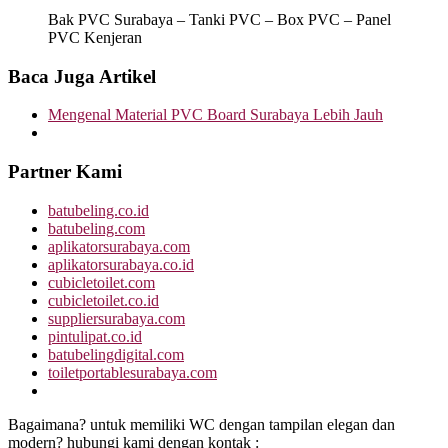
Bak PVC Surabaya – Tanki PVC – Box PVC – Panel
PVC Kenjeran
Baca Juga Artikel
Mengenal Material PVC Board Surabaya Lebih Jauh
Partner Kami
batubeling.co.id
batubeling.com
aplikatorsurabaya.com
aplikatorsurabaya.co.id
cubicletoilet.com
cubicletoilet.co.id
suppliersurabaya.com
pintulipat.co.id
batubelingdigital.com
toiletportablesurabaya.com
Bagaimana? untuk memiliki WC dengan tampilan elegan dan
modern? hubungi kami dengan kontak :