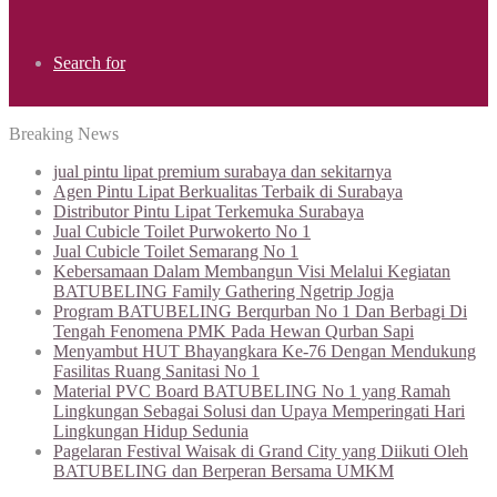
Search for
Breaking News
jual pintu lipat premium surabaya dan sekitarnya
Agen Pintu Lipat Berkualitas Terbaik di Surabaya
Distributor Pintu Lipat Terkemuka Surabaya
Jual Cubicle Toilet Purwokerto No 1
Jual Cubicle Toilet Semarang No 1
Kebersamaan Dalam Membangun Visi Melalui Kegiatan
BATUBELING Family Gathering Ngetrip Jogja
Program BATUBELING Berqurban No 1 Dan Berbagi Di
Tengah Fenomena PMK Pada Hewan Qurban Sapi
Menyambut HUT Bhayangkara Ke-76 Dengan Mendukung
Fasilitas Ruang Sanitasi No 1
Material PVC Board BATUBELING No 1 yang Ramah
Lingkungan Sebagai Solusi dan Upaya Memperingati Hari
Lingkungan Hidup Sedunia
Pagelaran Festival Waisak di Grand City yang Diikuti Oleh
BATUBELING dan Berperan Bersama UMKM