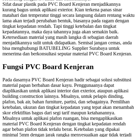
Sifat dasar plastik pada PVC Board Kenjeran menjadikannya
kurang bagus untuk aplikasi exterior. Kian terkena panas sinar
matahari dan temperatur tinggi secara langsung dalam rentang waktu
lama akan terjadi perubahan bentuk, biasanya pada ragam dengan
tingkat kepadatan rendah. Tapi tinggi ketebalan dan tingkat
kepadatannya, maka daya tahannya juga akan semakin baik.
Ketersediaan material yang masih langka di sebagian daerah
menjadikannya sulit untuk didapatkan. Semisal jangan cemas, anda
bisa menghubungi BATUBELING Supplier Surabaya untuk
menerima dan berkonsultasi seputar material PVC Board Kenjeran.
Fungsi PVC Board Kenjeran
Pada dasarnya PVC Board Kenjeran hadir sebagai solusi substitusi
material papan berbahan dasar kayu. Penggunaanya dapat
diaplikasikan untuk aplikasi interior dan exterior, ataupun aplikasi
building construction lainnya. Misalnya, untuk pelapis dinding,
plafon, bak air, bahan furniture, partisi, dan sebagainya. Pemilihan
ketebalan, ukuran dan tingkat kepadatan yang tepat akan menambah
skor efektifitas bagus dari segi tarif maupun ketahanannya.
Misalnya untuk aplikasi plafon ruangan, bisa mengaplikasikan
material PVC Board Kenjeran dengan tingkat kepadatan rendah
agar beban plafon tidak terlalu berat. Ketebalan yang dipakai
minimal 5mm dengan jarak rangka menyesuaikan agar tidak terjadi