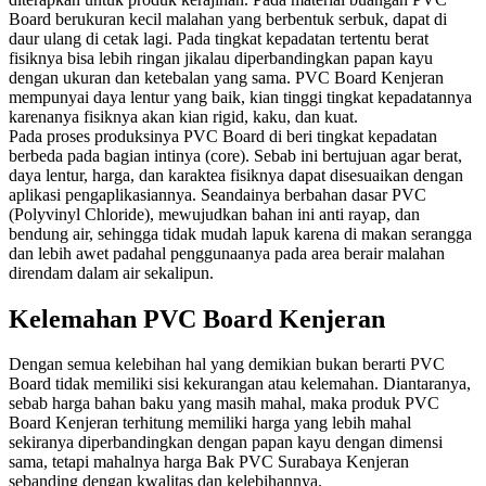
Board berukuran kecil malahan yang berbentuk serbuk, dapat di
daur ulang di cetak lagi. Pada tingkat kepadatan tertentu berat
fisiknya bisa lebih ringan jikalau diperbandingkan papan kayu
dengan ukuran dan ketebalan yang sama. PVC Board Kenjeran
mempunyai daya lentur yang baik, kian tinggi tingkat kepadatannya
karenanya fisiknya akan kian rigid, kaku, dan kuat.
Pada proses produksinya PVC Board di beri tingkat kepadatan
berbeda pada bagian intinya (core). Sebab ini bertujuan agar berat,
daya lentur, harga, dan karaktea fisiknya dapat disesuaikan dengan
aplikasi pengaplikasiannya. Seandainya berbahan dasar PVC
(Polyvinyl Chloride), mewujudkan bahan ini anti rayap, dan
bendung air, sehingga tidak mudah lapuk karena di makan serangga
dan lebih awet padahal penggunaanya pada area berair malahan
direndam dalam air sekalipun.
Kelemahan PVC Board Kenjeran
Dengan semua kelebihan hal yang demikian bukan berarti PVC
Board tidak memiliki sisi kekurangan atau kelemahan. Diantaranya,
sebab harga bahan baku yang masih mahal, maka produk PVC
Board Kenjeran terhitung memiliki harga yang lebih mahal
sekiranya diperbandingkan dengan papan kayu dengan dimensi
sama, tetapi mahalnya harga Bak PVC Surabaya Kenjeran
sebanding dengan kwalitas dan kelebihannya.