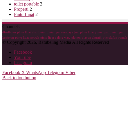
toilet portable
3
Properti
2
Pintu Lipat
2
Channels
distributor pintu lipat
distributor pintu lipat surabaya
jual pintu lipat
pintu lipat
pintu lipat
kenjeran
pintu lipat mewah
pintu lipat paling waw
plavon
plavon akustik
pvc plafon
rumah
© Copyright 2026, Batubeling Media All Rights Reserved
Facebook
YouTube
Instagram
Facebook
X
WhatsApp
Telegram
Viber
Back to top button