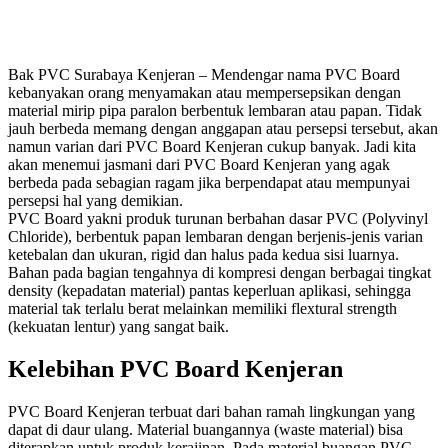
Bak PVC Surabaya Kenjeran – Mendengar nama PVC Board
kebanyakan orang menyamakan atau mempersepsikan dengan
material mirip pipa paralon berbentuk lembaran atau papan. Tidak
jauh berbeda memang dengan anggapan atau persepsi tersebut, akan
namun varian dari PVC Board Kenjeran cukup banyak. Jadi kita
akan menemui jasmani dari PVC Board Kenjeran yang agak
berbeda pada sebagian ragam jika berpendapat atau mempunyai
persepsi hal yang demikian.
PVC Board yakni produk turunan berbahan dasar PVC (Polyvinyl
Chloride), berbentuk papan lembaran dengan berjenis-jenis varian
ketebalan dan ukuran, rigid dan halus pada kedua sisi luarnya.
Bahan pada bagian tengahnya di kompresi dengan berbagai tingkat
density (kepadatan material) pantas keperluan aplikasi, sehingga
material tak terlalu berat melainkan memiliki flextural strength
(kekuatan lentur) yang sangat baik.
Kelebihan PVC Board Kenjeran
PVC Board Kenjeran terbuat dari bahan ramah lingkungan yang
dapat di daur ulang. Material buangannya (waste material) bisa
diterapkan untuk produk kerajinan. Pada material buangan PVC