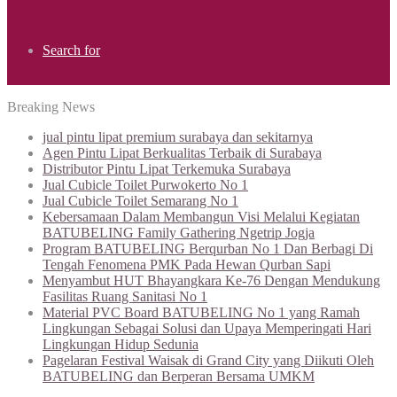
Search for
Breaking News
jual pintu lipat premium surabaya dan sekitarnya
Agen Pintu Lipat Berkualitas Terbaik di Surabaya
Distributor Pintu Lipat Terkemuka Surabaya
Jual Cubicle Toilet Purwokerto No 1
Jual Cubicle Toilet Semarang No 1
Kebersamaan Dalam Membangun Visi Melalui Kegiatan
BATUBELING Family Gathering Ngetrip Jogja
Program BATUBELING Berqurban No 1 Dan Berbagi Di
Tengah Fenomena PMK Pada Hewan Qurban Sapi
Menyambut HUT Bhayangkara Ke-76 Dengan Mendukung
Fasilitas Ruang Sanitasi No 1
Material PVC Board BATUBELING No 1 yang Ramah
Lingkungan Sebagai Solusi dan Upaya Memperingati Hari
Lingkungan Hidup Sedunia
Pagelaran Festival Waisak di Grand City yang Diikuti Oleh
BATUBELING dan Berperan Bersama UMKM