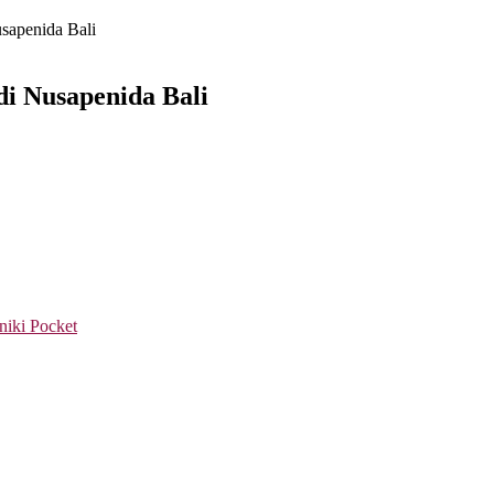
usapenida Bali
 di Nusapenida Bali
niki
Pocket