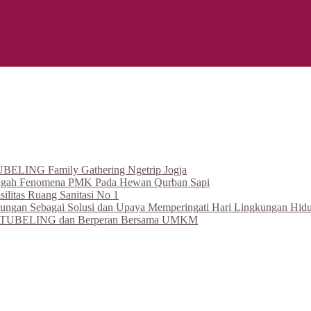
BELING Family Gathering Ngetrip Jogja
ngah Fenomena PMK Pada Hewan Qurban Sapi
itas Ruang Sanitasi No 1
an Sebagai Solusi dan Upaya Memperingati Hari Lingkungan Hidu
leh BATUBELING dan Berperan Bersama UMKM