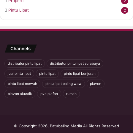
Properti
2
Pintu Lipat
2
Channels
distributor pintu lipat
distributor pintu lipat surabaya
jual pintu lipat
pintu lipat
pintu lipat kenjeran
pintu lipat mewah
pintu lipat paling waw
plavon
plavon akustik
pvc plafon
rumah
© Copyright 2026, Batubeling Media All Rights Reserved