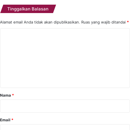
Tinggalkan Balasan
Alamat email Anda tidak akan dipublikasikan.
Ruas yang wajib ditandai
*
K
o
m
e
n
t
a
r
Nama
*
*
Email
*