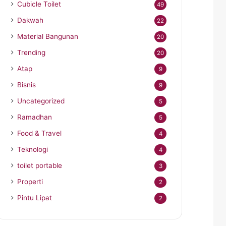
Cubicle Toilet
49
Dakwah
22
Material Bangunan
20
Trending
20
Atap
9
Bisnis
9
Uncategorized
5
Ramadhan
5
Food & Travel
4
Teknologi
4
toilet portable
3
Properti
2
Pintu Lipat
2