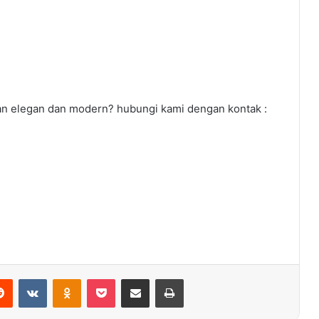
n elegan dan modern? hubungi kami dengan kontak :
erest
Reddit
VKontakte
Odnoklassniki
Pocket
Share via Email
Print