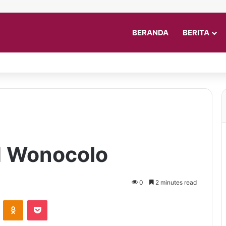
BERANDA
BERITA
d Wonocolo
0
2 minutes read
VKontakte
Odnoklassniki
Pocket