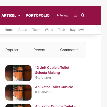
Sidebar
Search for
ARTIKEL
PORTOFOLIO
Follow
Home
About
Team
World
Tech
Buy now!
Popular
Recent
Comments
12 Unit Cubicle Toilet
Selecta Malang
17/01/2018
Aplikator Toilet Cubicle
09/01/2018
Aplikator Cubicle Toilet –