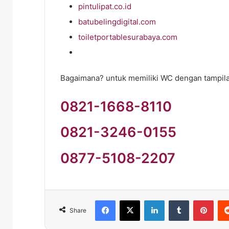
pintulipat.co.id
batubelingdigital.com
toiletportablesurabaya.com
Bagaimana? untuk memiliki WC dengan tampila
0821-1668-8110
0821-3246-0155
0877-5108-2207
Facebook
X
LinkedIn
Tumblr
Pint
Share