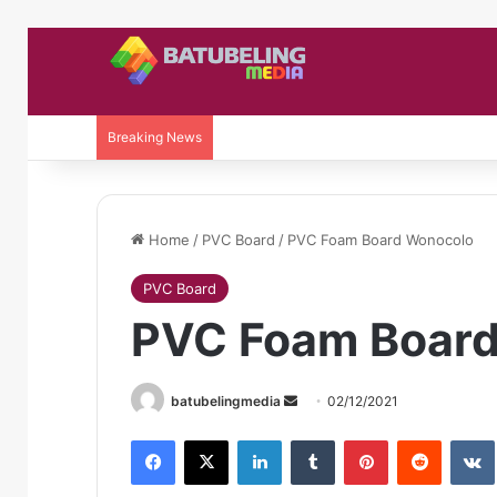
Breaking News
Home
/
PVC Board
/
PVC Foam Board Wonocolo
PVC Board
PVC Foam Boar
Send
batubelingmedia
02/12/2021
an
Facebook
X
LinkedIn
Tumblr
Pinterest
Reddit
email