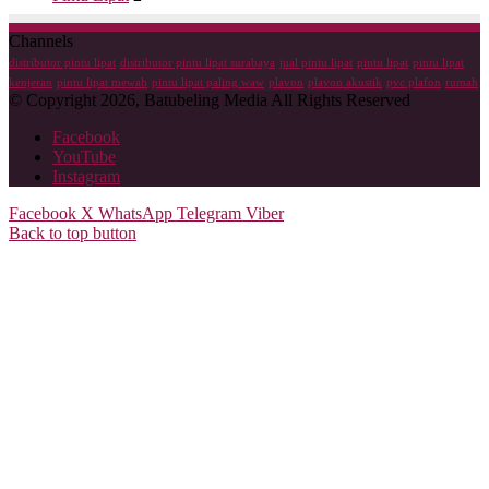
Channels
distributor pintu lipat
distributor pintu lipat surabaya
jual pintu lipat
pintu lipat
pintu lipat
kenjeran
pintu lipat mewah
pintu lipat paling waw
plavon
plavon akustik
pvc plafon
rumah
© Copyright 2026, Batubeling Media All Rights Reserved
Facebook
YouTube
Instagram
Facebook
X
WhatsApp
Telegram
Viber
Back to top button