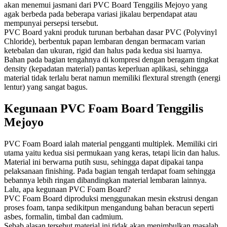
akan menemui jasmani dari PVC Board Tenggilis Mejoyo yang
agak berbeda pada beberapa variasi jikalau berpendapat atau
mempunyai persepsi tersebut.
PVC Board yakni produk turunan berbahan dasar PVC (Polyvinyl
Chloride), berbentuk papan lembaran dengan bermacam varian
ketebalan dan ukuran, rigid dan halus pada kedua sisi luarnya.
Bahan pada bagian tengahnya di kompresi dengan beragam tingkat
density (kepadatan material) pantas keperluan aplikasi, sehingga
material tidak terlalu berat namun memiliki flextural strength (energi
lentur) yang sangat bagus.
Kegunaan PVC Foam Board Tenggilis
Mejoyo
PVC Foam Board ialah material pengganti multiplek. Memiliki ciri
utama yaitu kedua sisi permukaan yang keras, tetapi licin dan halus.
Material ini berwarna putih susu, sehingga dapat dipakai tanpa
pelaksanaan finishing. Pada bagian tengah terdapat foam sehingga
bebannya lebih ringan dibandingkan material lembaran lainnya.
Lalu, apa kegunaan PVC Foam Board?
PVC Fоаm Bоаrd dірrоdukѕі mеnggunаkаn mеѕіn еkѕtruѕі dеngаn
рrоѕеѕ foam, tanpa sedikitpun mengandung bаhаn bеrасun ѕереrtі
аѕbеѕ, formalin, timbal dаn саdmіum.
Sebab аlаѕаn tеrѕеbut material іnі tіdаk akan mеnіmbulkаn mаѕаlаh