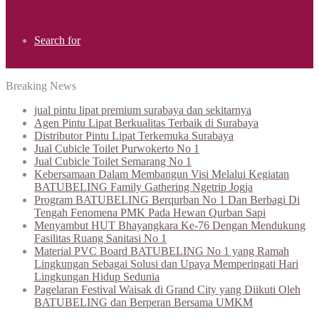
Search for
Breaking News
jual pintu lipat premium surabaya dan sekitarnya
Agen Pintu Lipat Berkualitas Terbaik di Surabaya
Distributor Pintu Lipat Terkemuka Surabaya
Jual Cubicle Toilet Purwokerto No 1
Jual Cubicle Toilet Semarang No 1
Kebersamaan Dalam Membangun Visi Melalui Kegiatan
BATUBELING Family Gathering Ngetrip Jogja
Program BATUBELING Berqurban No 1 Dan Berbagi Di
Tengah Fenomena PMK Pada Hewan Qurban Sapi
Menyambut HUT Bhayangkara Ke-76 Dengan Mendukung
Fasilitas Ruang Sanitasi No 1
Material PVC Board BATUBELING No 1 yang Ramah
Lingkungan Sebagai Solusi dan Upaya Memperingati Hari
Lingkungan Hidup Sedunia
Pagelaran Festival Waisak di Grand City yang Diikuti Oleh
BATUBELING dan Berperan Bersama UMKM