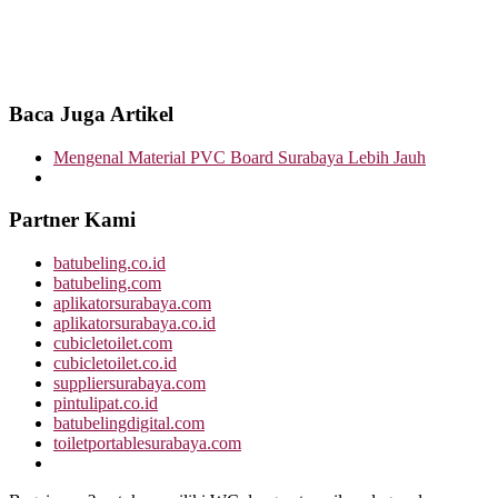
Baca Juga Artikel
Mengenal Material PVC Board Surabaya Lebih Jauh
Partner Kami
batubeling.co.id
batubeling.com
aplikatorsurabaya.com
aplikatorsurabaya.co.id
cubicletoilet.com
cubicletoilet.co.id
suppliersurabaya.com
pintulipat.co.id
batubelingdigital.com
toiletportablesurabaya.com