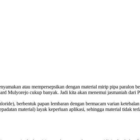
makan atau mempersepsikan dengan material mirip pipa paralon ber
Board Mulyorejo cukup banyak. Jadi kita akan menemui jasmaniah dari
ide), berbentuk papan lembaran dengan bermacam varian ketebalan da
atan material) layak keperluan aplikasi, sehingga material tidak terla