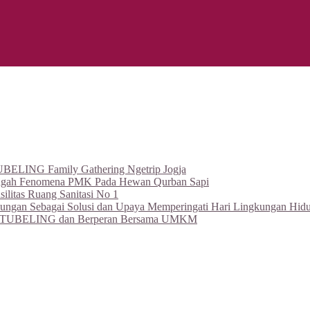
BELING Family Gathering Ngetrip Jogja
ngah Fenomena PMK Pada Hewan Qurban Sapi
itas Ruang Sanitasi No 1
an Sebagai Solusi dan Upaya Memperingati Hari Lingkungan Hidu
leh BATUBELING dan Berperan Bersama UMKM