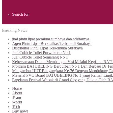
Search for
Breaking News
jual pintu lipat premium surabaya dan sekitarnya
Agen Pintu Lipat Berkualitas Terbaik di Surabaya
Distributor Pintu Lipat Terkemuka Surabaya
Jual Cubicle Toilet Purwokerto No 1
Jual Cubicle Toilet Semarang No 1
Kebersamaan Dalam Membangun Visi Melalui Kegiatan BATU
Program BATUBELING Berqurban No 1 Dan Berbagi Di Te
Menyambut HUT Bhayangkara Ke-76 Dengan Mendukung Fasil
Material PVC Board BATUBELING No 1 yang Ramah Lingkung
Pagelaran Festival Waisak di Grand City yang Diikuti O
Home
About
Team
World
Tech
Buy now!