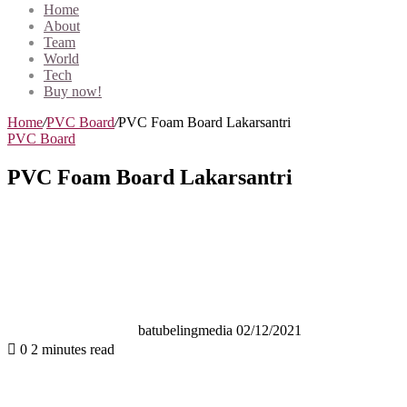
Home
About
Team
World
Tech
Buy now!
Home
/
PVC Board
/
PVC Foam Board Lakarsantri
PVC Board
PVC Foam Board Lakarsantri
Send
an
email
batubelingmedia
02/12/2021
0
2 minutes read