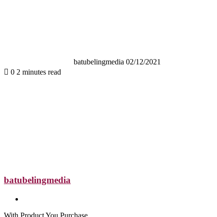
Send
an
email
batubelingmedia
02/12/2021
0
2 minutes read
batubelingmedia
Website
With Product You Purchase