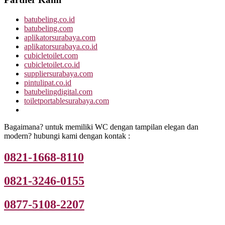
batubeling.co.id
batubeling.com
aplikatorsurabaya.com
aplikatorsurabaya.co.id
cubicletoilet.com
cubicletoilet.co.id
suppliersurabaya.com
pintulipat.co.id
batubelingdigital.com
toiletportablesurabaya.com
Bagaimana? untuk memiliki WC dengan tampilan elegan dan
modern? hubungi kami dengan kontak :
0821-1668-8110
0821-3246-0155
0877-5108-2207