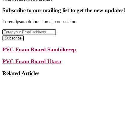
Subscribe to our mailing list to get the new updates!
Lorem ipsum dolor sit amet, consectetur.
Enter
your
Email
address
PVC
PVC Foam Board Sambikerep
Foam
Board
PVC
PVC Foam Board Utara
Sambikerep
Foam
Board
Related Articles
Utara