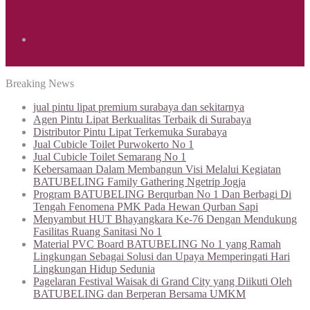
Search
Breaking News
for
jual pintu lipat premium surabaya dan sekitarnya
Agen Pintu Lipat Berkualitas Terbaik di Surabaya
Distributor Pintu Lipat Terkemuka Surabaya
Jual Cubicle Toilet Purwokerto No 1
Jual Cubicle Toilet Semarang No 1
Kebersamaan Dalam Membangun Visi Melalui Kegiatan
BATUBELING Family Gathering Ngetrip Jogja
Program BATUBELING Berqurban No 1 Dan Berbagi Di
Tengah Fenomena PMK Pada Hewan Qurban Sapi
Menyambut HUT Bhayangkara Ke-76 Dengan Mendukung
Fasilitas Ruang Sanitasi No 1
Material PVC Board BATUBELING No 1 yang Ramah
Lingkungan Sebagai Solusi dan Upaya Memperingati Hari
Lingkungan Hidup Sedunia
Pagelaran Festival Waisak di Grand City yang Diikuti Oleh
BATUBELING dan Berperan Bersama UMKM