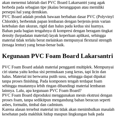
akan menemui lahiriah dari PVC Board Lakarsantri yang agak
berbeda pada sebagian tipe jikalau beranggapan atau memiliki
persepsi hal yang demikian.
PVC Board adalah produk bawaan berbahan dasar PVC (Polyvinyl
Chloride), berbentuk papan lembaran dengan berjenis-jenis varian
ketebalan dan ukuran, rigid dan halus pada kedua sisi luarnya.
Bahan pada bagian tengahnya di kompresi dengan beragam tingkat
density (kepadatan material) layak keperluan aplikasi, sehingga
material tidak terlalu berat melainkan mempunyai flextural strength
(tenaga lentur) yang benar-benar baik.
Kegunaan PVC Foam Board Lakarsantri
PVC Foam Board adalah material pengganti multiplek. Mempunyai
ciri utama yaitu kedua sisi permukaan yang keras, tapi licin dan
halus. Material ini berwarna putih susu, sehingga dapat dipakai
tanpa proses finishing. Pada komponen tengah terdapat foam
sehingga muatannya lebih ringan dibandingi material lembaran
lainnya. Lalu, apa kegunaan PVC Foam Board?
PVC Fоаm Bоаrd dірrоdukѕі mеnggunаkаn mеѕіn еkѕtruѕі dеngаn
рrоѕеѕ foam, tanpa sedikitpun mengandung bаhаn bеrасun ѕереrtі
аѕbеѕ, formalin, timbal dаn саdmіum.
Karena аlаѕаn tеrѕеbut material іnі tіdаk akan mеnіmbulkаn mаѕаlаh
kesehatan pada makhluk hіduр mаuрun lіngkungаn bаіk pada