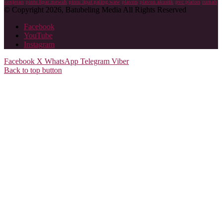
kenjeran
pintu lipat mewah
pintu lipat paling waw
plavon
plavon akustik
pvc plafon
rumah
© Copyright 2026, Batubeling Media All Rights Reserved
Facebook
YouTube
Instagram
Facebook
X
WhatsApp
Telegram
Viber
Back to top button