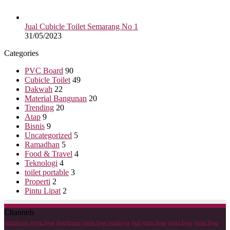
Jual Cubicle Toilet Semarang No 1
31/05/2023
Categories
PVC Board
90
Cubicle Toilet
49
Dakwah
22
Material Bangunan
20
Trending
20
Atap
9
Bisnis
9
Uncategorized
5
Ramadhan
5
Food & Travel
4
Teknologi
4
toilet portable
3
Properti
2
Pintu Lipat
2
Channels
distributor pintu lipat
distributor pintu lipat surabaya
jual pintu lipat
pintu lipat
pintu lipat