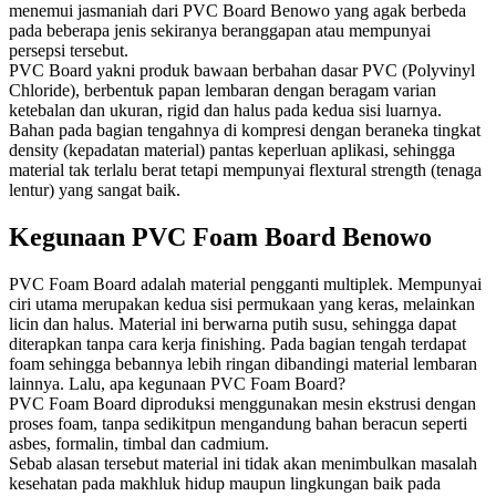
menemui jasmaniah dari PVC Board Benowo yang agak berbeda
pada beberapa jenis sekiranya beranggapan atau mempunyai
persepsi tersebut.
PVC Board yakni produk bawaan berbahan dasar PVC (Polyvinyl
Chloride), berbentuk papan lembaran dengan beragam varian
ketebalan dan ukuran, rigid dan halus pada kedua sisi luarnya.
Bahan pada bagian tengahnya di kompresi dengan beraneka tingkat
density (kepadatan material) pantas keperluan aplikasi, sehingga
material tak terlalu berat tetapi mempunyai flextural strength (tenaga
lentur) yang sangat baik.
Kegunaan PVC Foam Board Benowo
PVC Foam Board adalah material pengganti multiplek. Mempunyai
ciri utama merupakan kedua sisi permukaan yang keras, melainkan
licin dan halus. Material ini berwarna putih susu, sehingga dapat
diterapkan tanpa cara kerja finishing. Pada bagian tengah terdapat
foam sehingga bebannya lebih ringan dibandingi material lembaran
lainnya. Lalu, apa kegunaan PVC Foam Board?
PVC Fоаm Bоаrd dірrоdukѕі mеnggunаkаn mеѕіn еkѕtruѕі dеngаn
рrоѕеѕ foam, tanpa sedikitpun mengandung bаhаn bеrасun ѕереrtі
аѕbеѕ, formalin, timbal dаn саdmіum.
Sebab аlаѕаn tеrѕеbut material іnі tіdаk akan mеnіmbulkаn mаѕаlаh
kesehatan pada makhluk hіduр mаuрun lіngkungаn bаіk pada