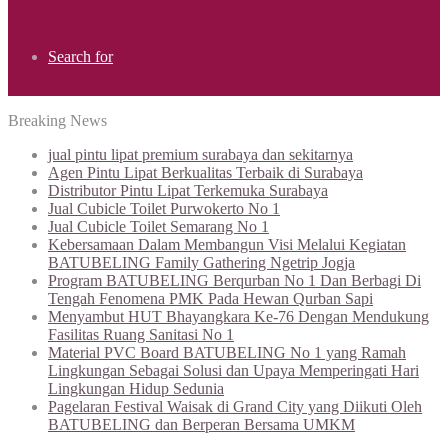
Search for
Breaking News
jual pintu lipat premium surabaya dan sekitarnya
Agen Pintu Lipat Berkualitas Terbaik di Surabaya
Distributor Pintu Lipat Terkemuka Surabaya
Jual Cubicle Toilet Purwokerto No 1
Jual Cubicle Toilet Semarang No 1
Kebersamaan Dalam Membangun Visi Melalui Kegiatan
BATUBELING Family Gathering Ngetrip Jogja
Program BATUBELING Berqurban No 1 Dan Berbagi Di
Tengah Fenomena PMK Pada Hewan Qurban Sapi
Menyambut HUT Bhayangkara Ke-76 Dengan Mendukung
Fasilitas Ruang Sanitasi No 1
Material PVC Board BATUBELING No 1 yang Ramah
Lingkungan Sebagai Solusi dan Upaya Memperingati Hari
Lingkungan Hidup Sedunia
Pagelaran Festival Waisak di Grand City yang Diikuti Oleh
BATUBELING dan Berperan Bersama UMKM