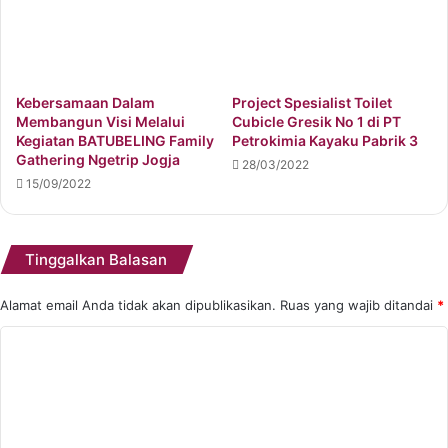
Kebersamaan Dalam
Project Spesialist Toilet
Membangun Visi Melalui
Cubicle Gresik No 1 di PT
Kegiatan BATUBELING Family
Petrokimia Kayaku Pabrik 3
Gathering Ngetrip Jogja
28/03/2022
15/09/2022
Tinggalkan Balasan
Alamat email Anda tidak akan dipublikasikan.
Ruas yang wajib ditandai
*
K
o
m
e