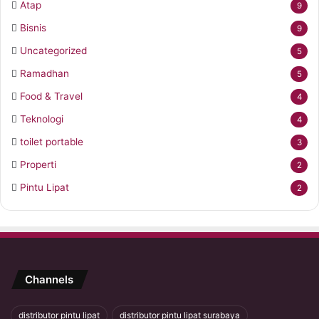
Atap
9
Bisnis
9
Uncategorized
5
Ramadhan
5
Food & Travel
4
Teknologi
4
toilet portable
3
Properti
2
Pintu Lipat
2
Channels
distributor pintu lipat
distributor pintu lipat surabaya