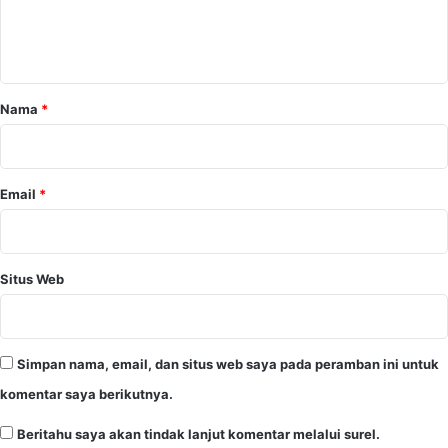
n
t
a
r
Nama
*
*
Email
*
Situs Web
Simpan nama, email, dan situs web saya pada peramban ini untuk
komentar saya berikutnya.
Beritahu saya akan tindak lanjut komentar melalui surel.