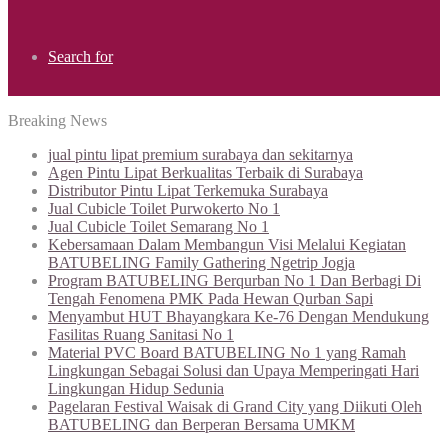
Search for
Breaking News
jual pintu lipat premium surabaya dan sekitarnya
Agen Pintu Lipat Berkualitas Terbaik di Surabaya
Distributor Pintu Lipat Terkemuka Surabaya
Jual Cubicle Toilet Purwokerto No 1
Jual Cubicle Toilet Semarang No 1
Kebersamaan Dalam Membangun Visi Melalui Kegiatan
BATUBELING Family Gathering Ngetrip Jogja
Program BATUBELING Berqurban No 1 Dan Berbagi Di
Tengah Fenomena PMK Pada Hewan Qurban Sapi
Menyambut HUT Bhayangkara Ke-76 Dengan Mendukung
Fasilitas Ruang Sanitasi No 1
Material PVC Board BATUBELING No 1 yang Ramah
Lingkungan Sebagai Solusi dan Upaya Memperingati Hari
Lingkungan Hidup Sedunia
Pagelaran Festival Waisak di Grand City yang Diikuti Oleh
BATUBELING dan Berperan Bersama UMKM