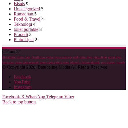
Bisnis
9
Uncategorized
5
Ramadhan
5
Food & Travel
4
Teknologi
4
toilet portable
3
Properti
2
Pintu Lipat
2
Channels
distributor pintu lipat
distributor pintu lipat surabaya
jual pintu lipat
pintu lipat
pintu lipat
kenjeran
pintu lipat mewah
pintu lipat paling waw
plavon
plavon akustik
pvc plafon
rumah
© Copyright 2026, Batubeling Media All Rights Reserved
Facebook
YouTube
Instagram
Facebook
X
WhatsApp
Telegram
Viber
Back to top button