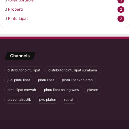
toilet portable
3
Properti
2
Pintu Lipat
2
Channels
distributor pintu lipat
distributor pintu lipat surabaya
jual pintu lipat
pintu lipat
pintu lipat kenjeran
pintu lipat mewah
pintu lipat paling waw
plavon
plavon akustik
pvc plafon
rumah