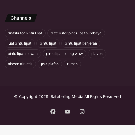
Channels
distributor pintu lipat
distributor pintu lipat surabaya
jual pintu lipat
pintu lipat
pintu lipat kenjeran
pintu lipat mewah
pintu lipat paling waw
plavon
plavon akustik
pvc plafon
rumah
© Copyright 2026, Batubeling Media All Rights Reserved
Facebook
YouTube
Instagram