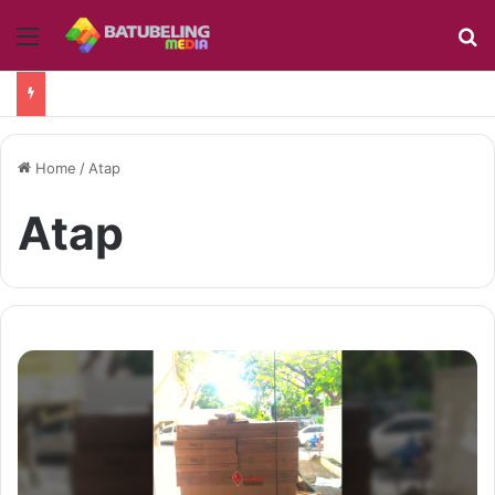
Menu
S
Home
/
Atap
Atap