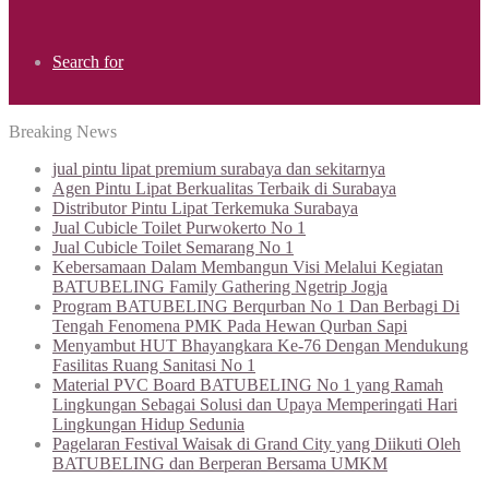
Search for
Breaking News
jual pintu lipat premium surabaya dan sekitarnya
Agen Pintu Lipat Berkualitas Terbaik di Surabaya
Distributor Pintu Lipat Terkemuka Surabaya
Jual Cubicle Toilet Purwokerto No 1
Jual Cubicle Toilet Semarang No 1
Kebersamaan Dalam Membangun Visi Melalui Kegiatan
BATUBELING Family Gathering Ngetrip Jogja
Program BATUBELING Berqurban No 1 Dan Berbagi Di
Tengah Fenomena PMK Pada Hewan Qurban Sapi
Menyambut HUT Bhayangkara Ke-76 Dengan Mendukung
Fasilitas Ruang Sanitasi No 1
Material PVC Board BATUBELING No 1 yang Ramah
Lingkungan Sebagai Solusi dan Upaya Memperingati Hari
Lingkungan Hidup Sedunia
Pagelaran Festival Waisak di Grand City yang Diikuti Oleh
BATUBELING dan Berperan Bersama UMKM