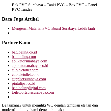
Bak PVC Surabaya – Tanki PVC – Box PVC – Panel
PVC Tandes
Baca Juga Artikel
Mengenal Material PVC Board Surabaya Lebih Jauh
Partner Kami
batubeling.co.id
batubeling.com
aplikatorsurabaya.com
aplikatorsurabaya.co.id
cubicletoilet.com
cubicletoilet.co.id
suppliersurabaya.com
pintulipat.co.id
batubelingdigital.com
toiletportablesurabaya.com
Bagaimana? untuk memiliki WC dengan tampilan elegan dan
modern? hubungi kami dengan kontak :