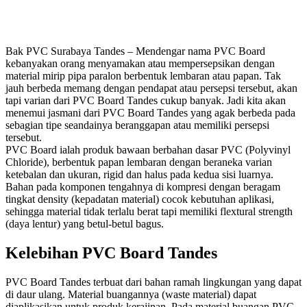
Bak PVC Surabaya Tandes – Mendengar nama PVC Board
kebanyakan orang menyamakan atau mempersepsikan dengan
material mirip pipa paralon berbentuk lembaran atau papan. Tak
jauh berbeda memang dengan pendapat atau persepsi tersebut, akan
tapi varian dari PVC Board Tandes cukup banyak. Jadi kita akan
menemui jasmani dari PVC Board Tandes yang agak berbeda pada
sebagian tipe seandainya beranggapan atau memiliki persepsi
tersebut.
PVC Board ialah produk bawaan berbahan dasar PVC (Polyvinyl
Chloride), berbentuk papan lembaran dengan beraneka varian
ketebalan dan ukuran, rigid dan halus pada kedua sisi luarnya.
Bahan pada komponen tengahnya di kompresi dengan beragam
tingkat density (kepadatan material) cocok kebutuhan aplikasi,
sehingga material tidak terlalu berat tapi memiliki flextural strength
(daya lentur) yang betul-betul bagus.
Kelebihan PVC Board Tandes
PVC Board Tandes terbuat dari bahan ramah lingkungan yang dapat
di daur ulang. Material buangannya (waste material) dapat
diaplikasikan untuk produk kerajinan. Pada material buangan PVC