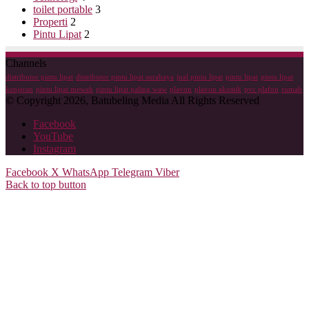
toilet portable
3
Properti
2
Pintu Lipat
2
Channels
distributor pintu lipat
distributor pintu lipat surabaya
jual pintu lipat
pintu lipat
pintu lipat
kenjeran
pintu lipat mewah
pintu lipat paling waw
plavon
plavon akustik
pvc plafon
rumah
© Copyright 2026, Batubeling Media All Rights Reserved
Facebook
YouTube
Instagram
Facebook
X
WhatsApp
Telegram
Viber
Back to top button