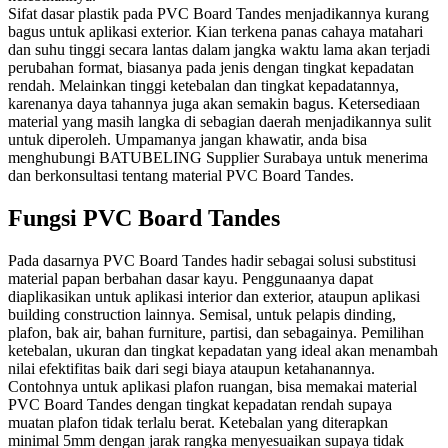
Sifat dasar plastik pada PVC Board Tandes menjadikannya kurang
bagus untuk aplikasi exterior. Kian terkena panas cahaya matahari
dan suhu tinggi secara lantas dalam jangka waktu lama akan terjadi
perubahan format, biasanya pada jenis dengan tingkat kepadatan
rendah. Melainkan tinggi ketebalan dan tingkat kepadatannya,
karenanya daya tahannya juga akan semakin bagus. Ketersediaan
material yang masih langka di sebagian daerah menjadikannya sulit
untuk diperoleh. Umpamanya jangan khawatir, anda bisa
menghubungi BATUBELING Supplier Surabaya untuk menerima
dan berkonsultasi tentang material PVC Board Tandes.
Fungsi PVC Board Tandes
Pada dasarnya PVC Board Tandes hadir sebagai solusi substitusi
material papan berbahan dasar kayu. Penggunaanya dapat
diaplikasikan untuk aplikasi interior dan exterior, ataupun aplikasi
building construction lainnya. Semisal, untuk pelapis dinding,
plafon, bak air, bahan furniture, partisi, dan sebagainya. Pemilihan
ketebalan, ukuran dan tingkat kepadatan yang ideal akan menambah
nilai efektifitas baik dari segi biaya ataupun ketahanannya.
Contohnya untuk aplikasi plafon ruangan, bisa memakai material
PVC Board Tandes dengan tingkat kepadatan rendah supaya
muatan plafon tidak terlalu berat. Ketebalan yang diterapkan
minimal 5mm dengan jarak rangka menyesuaikan supaya tidak