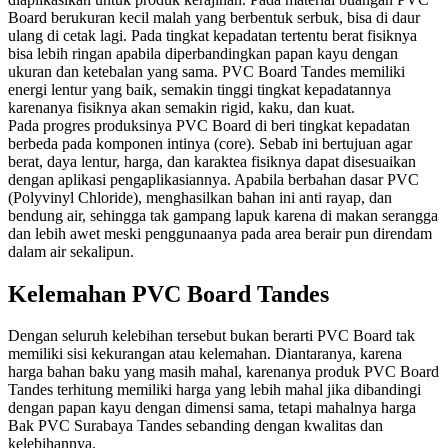
Board berukuran kecil malah yang berbentuk serbuk, bisa di daur
ulang di cetak lagi. Pada tingkat kepadatan tertentu berat fisiknya
bisa lebih ringan apabila diperbandingkan papan kayu dengan
ukuran dan ketebalan yang sama. PVC Board Tandes memiliki
energi lentur yang baik, semakin tinggi tingkat kepadatannya
karenanya fisiknya akan semakin rigid, kaku, dan kuat.
Pada progres produksinya PVC Board di beri tingkat kepadatan
berbeda pada komponen intinya (core). Sebab ini bertujuan agar
berat, daya lentur, harga, dan karaktea fisiknya dapat disesuaikan
dengan aplikasi pengaplikasiannya. Apabila berbahan dasar PVC
(Polyvinyl Chloride), menghasilkan bahan ini anti rayap, dan
bendung air, sehingga tak gampang lapuk karena di makan serangga
dan lebih awet meski penggunaanya pada area berair pun direndam
dalam air sekalipun.
Kelemahan PVC Board Tandes
Dengan seluruh kelebihan tersebut bukan berarti PVC Board tak
memiliki sisi kekurangan atau kelemahan. Diantaranya, karena
harga bahan baku yang masih mahal, karenanya produk PVC Board
Tandes terhitung memiliki harga yang lebih mahal jika dibandingi
dengan papan kayu dengan dimensi sama, tetapi mahalnya harga
Bak PVC Surabaya Tandes sebanding dengan kwalitas dan
kelebihannya.