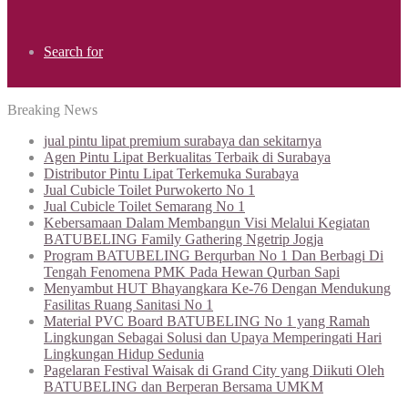
Search for
Breaking News
jual pintu lipat premium surabaya dan sekitarnya
Agen Pintu Lipat Berkualitas Terbaik di Surabaya
Distributor Pintu Lipat Terkemuka Surabaya
Jual Cubicle Toilet Purwokerto No 1
Jual Cubicle Toilet Semarang No 1
Kebersamaan Dalam Membangun Visi Melalui Kegiatan
BATUBELING Family Gathering Ngetrip Jogja
Program BATUBELING Berqurban No 1 Dan Berbagi Di
Tengah Fenomena PMK Pada Hewan Qurban Sapi
Menyambut HUT Bhayangkara Ke-76 Dengan Mendukung
Fasilitas Ruang Sanitasi No 1
Material PVC Board BATUBELING No 1 yang Ramah
Lingkungan Sebagai Solusi dan Upaya Memperingati Hari
Lingkungan Hidup Sedunia
Pagelaran Festival Waisak di Grand City yang Diikuti Oleh
BATUBELING dan Berperan Bersama UMKM