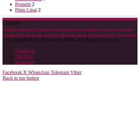
Properti
2
Pintu Lipat
2
Channels
distributor pintu lipat
distributor pintu lipat surabaya
jual pintu lipat
pintu lipat
pintu lipat
kenjeran
pintu lipat mewah
pintu lipat paling waw
plavon
plavon akustik
pvc plafon
rumah
© Copyright 2026, Batubeling Media All Rights Reserved
Facebook
YouTube
Instagram
Facebook
X
WhatsApp
Telegram
Viber
Back to top button