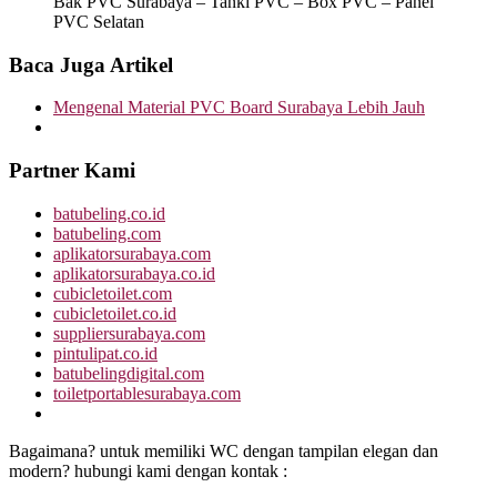
Bak PVC Surabaya – Tanki PVC – Box PVC – Panel
PVC Selatan
Baca Juga Artikel
Mengenal Material PVC Board Surabaya Lebih Jauh
Partner Kami
batubeling.co.id
batubeling.com
aplikatorsurabaya.com
aplikatorsurabaya.co.id
cubicletoilet.com
cubicletoilet.co.id
suppliersurabaya.com
pintulipat.co.id
batubelingdigital.com
toiletportablesurabaya.com
Bagaimana? untuk memiliki WC dengan tampilan elegan dan
modern? hubungi kami dengan kontak :