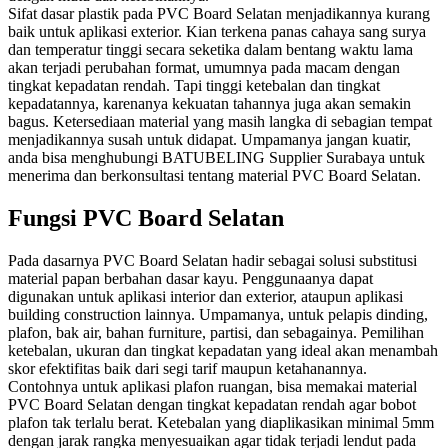
Sifat dasar plastik pada PVC Board Selatan menjadikannya kurang
baik untuk aplikasi exterior. Kian terkena panas cahaya sang surya
dan temperatur tinggi secara seketika dalam bentang waktu lama
akan terjadi perubahan format, umumnya pada macam dengan
tingkat kepadatan rendah. Tapi tinggi ketebalan dan tingkat
kepadatannya, karenanya kekuatan tahannya juga akan semakin
bagus. Ketersediaan material yang masih langka di sebagian tempat
menjadikannya susah untuk didapat. Umpamanya jangan kuatir,
anda bisa menghubungi BATUBELING Supplier Surabaya untuk
menerima dan berkonsultasi tentang material PVC Board Selatan.
Fungsi PVC Board Selatan
Pada dasarnya PVC Board Selatan hadir sebagai solusi substitusi
material papan berbahan dasar kayu. Penggunaanya dapat
digunakan untuk aplikasi interior dan exterior, ataupun aplikasi
building construction lainnya. Umpamanya, untuk pelapis dinding,
plafon, bak air, bahan furniture, partisi, dan sebagainya. Pemilihan
ketebalan, ukuran dan tingkat kepadatan yang ideal akan menambah
skor efektifitas baik dari segi tarif maupun ketahanannya.
Contohnya untuk aplikasi plafon ruangan, bisa memakai material
PVC Board Selatan dengan tingkat kepadatan rendah agar bobot
plafon tak terlalu berat. Ketebalan yang diaplikasikan minimal 5mm
dengan jarak rangka menyesuaikan agar tidak terjadi lendut pada