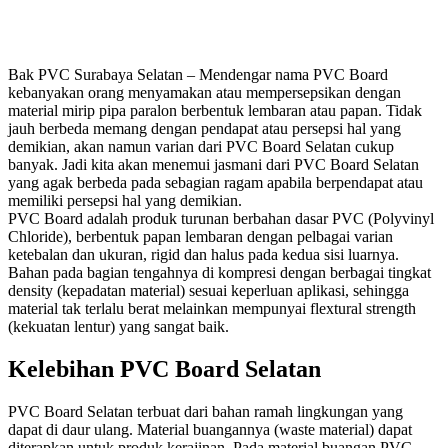
Bak PVC Surabaya Selatan – Mendengar nama PVC Board
kebanyakan orang menyamakan atau mempersepsikan dengan
material mirip pipa paralon berbentuk lembaran atau papan. Tidak
jauh berbeda memang dengan pendapat atau persepsi hal yang
demikian, akan namun varian dari PVC Board Selatan cukup
banyak. Jadi kita akan menemui jasmani dari PVC Board Selatan
yang agak berbeda pada sebagian ragam apabila berpendapat atau
memiliki persepsi hal yang demikian.
PVC Board adalah produk turunan berbahan dasar PVC (Polyvinyl
Chloride), berbentuk papan lembaran dengan pelbagai varian
ketebalan dan ukuran, rigid dan halus pada kedua sisi luarnya.
Bahan pada bagian tengahnya di kompresi dengan berbagai tingkat
density (kepadatan material) sesuai keperluan aplikasi, sehingga
material tak terlalu berat melainkan mempunyai flextural strength
(kekuatan lentur) yang sangat baik.
Kelebihan PVC Board Selatan
PVC Board Selatan terbuat dari bahan ramah lingkungan yang
dapat di daur ulang. Material buangannya (waste material) dapat
diterapkan untuk produk kerajinan. Pada material buangan PVC