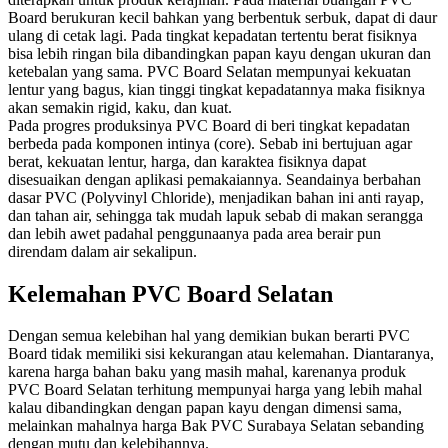
Board berukuran kecil bahkan yang berbentuk serbuk, dapat di daur
ulang di cetak lagi. Pada tingkat kepadatan tertentu berat fisiknya
bisa lebih ringan bila dibandingkan papan kayu dengan ukuran dan
ketebalan yang sama. PVC Board Selatan mempunyai kekuatan
lentur yang bagus, kian tinggi tingkat kepadatannya maka fisiknya
akan semakin rigid, kaku, dan kuat.
Pada progres produksinya PVC Board di beri tingkat kepadatan
berbeda pada komponen intinya (core). Sebab ini bertujuan agar
berat, kekuatan lentur, harga, dan karaktea fisiknya dapat
disesuaikan dengan aplikasi pemakaiannya. Seandainya berbahan
dasar PVC (Polyvinyl Chloride), menjadikan bahan ini anti rayap,
dan tahan air, sehingga tak mudah lapuk sebab di makan serangga
dan lebih awet padahal penggunaanya pada area berair pun
direndam dalam air sekalipun.
Kelemahan PVC Board Selatan
Dengan semua kelebihan hal yang demikian bukan berarti PVC
Board tidak memiliki sisi kekurangan atau kelemahan. Diantaranya,
karena harga bahan baku yang masih mahal, karenanya produk
PVC Board Selatan terhitung mempunyai harga yang lebih mahal
kalau dibandingkan dengan papan kayu dengan dimensi sama,
melainkan mahalnya harga Bak PVC Surabaya Selatan sebanding
dengan mutu dan kelebihannya.