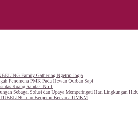
BELING Family Gathering Ngetrip Jogja
ngah Fenomena PMK Pada Hewan Qurban Sapi
itas Ruang Sanitasi No 1
an Sebagai Solusi dan Upaya Memperingati Hari Lingkungan Hidu
leh BATUBELING dan Berperan Bersama UMKM