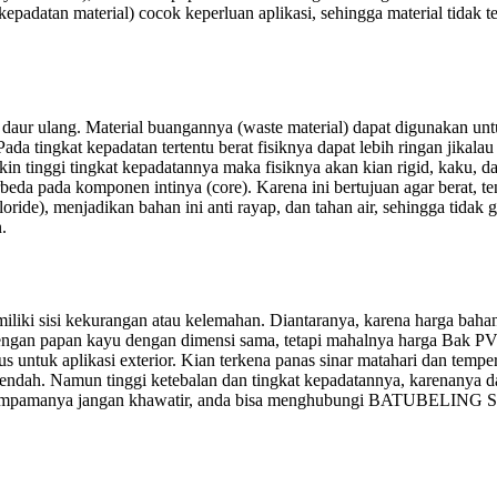
adatan material) cocok keperluan aplikasi, sehingga material tidak te
 daur ulang. Material buangannya (waste material) dapat digunakan u
. Pada tingkat kepadatan tertentu berat fisiknya dapat lebih ringan jik
 tinggi tingkat kepadatannya maka fisiknya akan kian rigid, kaku, da
eda pada komponen intinya (core). Karena ini bertujuan agar berat, ten
oride), menjadikan bahan ini anti rayap, dan tahan air, sehingga tida
.
miliki sisi kekurangan atau kelemahan. Diantaranya, karena harga ba
 dengan papan kayu dengan dimensi sama, tetapi mahalnya harga Bak P
untuk aplikasi exterior. Kian terkena panas sinar matahari dan tempera
dah. Namun tinggi ketebalan dan tingkat kepadatannya, karenanya da
 Umpamanya jangan khawatir, anda bisa menghubungi BATUBELING Supp