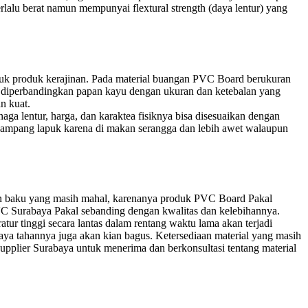
rlalu berat namun mempunyai flextural strength (daya lentur) yang
ntuk produk kerajinan. Pada material buangan PVC Board berukuran
alau diperbandingkan papan kayu dengan ukuran dan ketebalan yang
n kuat.
aga lentur, harga, dan karaktea fisiknya bisa disesuaikan dengan
k gampang lapuk karena di makan serangga dan lebih awet walaupun
han baku yang masih mahal, karenanya produk PVC Board Pakal
VC Surabaya Pakal sebanding dengan kwalitas dan kelebihannya.
tur tinggi secara lantas dalam rentang waktu lama akan terjadi
ya tahannya juga akan kian bagus. Ketersediaan material yang masih
lier Surabaya untuk menerima dan berkonsultasi tentang material