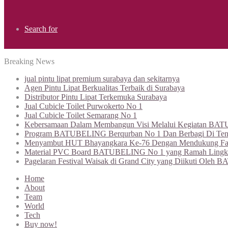
Search for
Breaking News
jual pintu lipat premium surabaya dan sekitarnya
Agen Pintu Lipat Berkualitas Terbaik di Surabaya
Distributor Pintu Lipat Terkemuka Surabaya
Jual Cubicle Toilet Purwokerto No 1
Jual Cubicle Toilet Semarang No 1
Kebersamaan Dalam Membangun Visi Melalui Kegiatan BATU
Program BATUBELING Berqurban No 1 Dan Berbagi Di Te
Menyambut HUT Bhayangkara Ke-76 Dengan Mendukung Fasil
Material PVC Board BATUBELING No 1 yang Ramah Lingkung
Pagelaran Festival Waisak di Grand City yang Diikuti O
Home
About
Team
World
Tech
Buy now!