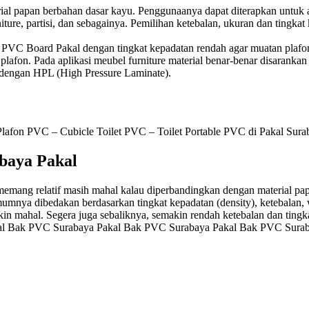
l papan berbahan dasar kayu. Penggunaanya dapat diterapkan untuk apli
niture, partisi, dan sebagainya. Pemilihan ketebalan, ukuran dan tingka
l PVC Board Pakal dengan tingkat kepadatan rendah agar muatan plafo
lafon. Pada aplikasi meubel furniture material benar-benar disarankan
s dengan HPL (High Pressure Laminate).
fon PVC – Cubicle Toilet PVC – Toilet Portable PVC di Pakal Sura
baya Pakal
memang relatif masih mahal kalau diperbandingkan dengan material pap
nya dibedakan berdasarkan tingkat kepadatan (density), ketebalan, w
 mahal. Segera juga sebaliknya, semakin rendah ketebalan dan tingk
al Bak PVC Surabaya Pakal Bak PVC Surabaya Pakal Bak PVC Surab