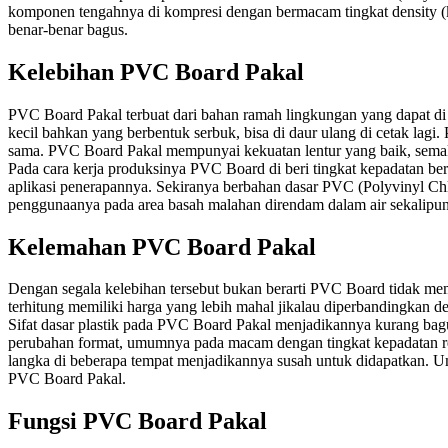
komponen tengahnya di kompresi dengan bermacam tingkat density (kep
benar-benar bagus.
Kelebihan PVC Board Pakal
PVC Board Pakal terbuat dari bahan ramah lingkungan yang dapat di
kecil bahkan yang berbentuk serbuk, bisa di daur ulang di cetak lagi
sama. PVC Board Pakal mempunyai kekuatan lentur yang baik, semakin
Pada cara kerja produksinya PVC Board di beri tingkat kepadatan berb
aplikasi penerapannya. Sekiranya berbahan dasar PVC (Polyvinyl Chl
penggunaanya pada area basah malahan direndam dalam air sekalipun
Kelemahan PVC Board Pakal
Dengan segala kelebihan tersebut bukan berarti PVC Board tidak me
terhitung memiliki harga yang lebih mahal jikalau diperbandingkan
Sifat dasar plastik pada PVC Board Pakal menjadikannya kurang bagus 
perubahan format, umumnya pada macam dengan tingkat kepadatan ren
langka di beberapa tempat menjadikannya susah untuk didapatkan.
PVC Board Pakal.
Fungsi PVC Board Pakal