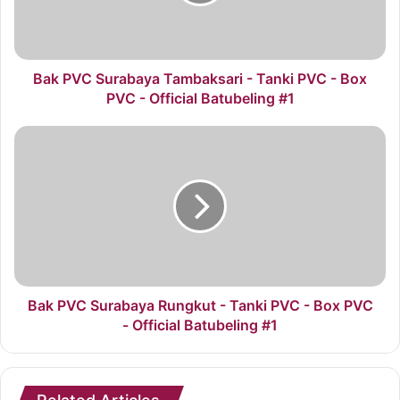
Tanki
PVC
-
Box
PVC
Bak PVC Surabaya Tambaksari - Tanki PVC - Box
-
PVC - Official Batubeling #1
Official
Batubeling
Bak
#1
PVC
Surabaya
Rungkut
-
Tanki
PVC
-
Box
PVC
Bak PVC Surabaya Rungkut - Tanki PVC - Box PVC
-
- Official Batubeling #1
Official
Batubeling
#1