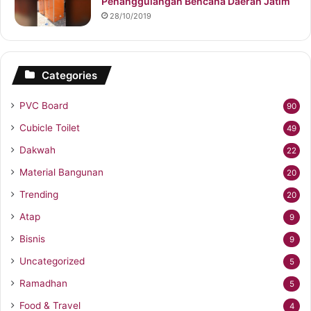
Penanggulangan Bencana Daerah Jatim
28/10/2019
Categories
PVC Board
90
Cubicle Toilet
49
Dakwah
22
Material Bangunan
20
Trending
20
Atap
9
Bisnis
9
Uncategorized
5
Ramadhan
5
Food & Travel
4