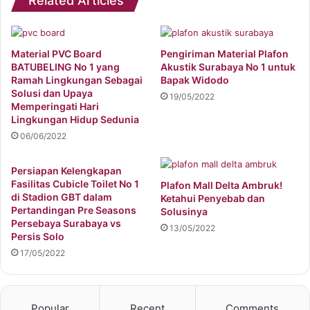
Related Articles
Material PVC Board
Pengiriman Material Plafon
BATUBELING No 1 yang
Akustik Surabaya No 1 untuk
Ramah Lingkungan Sebagai
Bapak Widodo
Solusi dan Upaya
19/05/2022
Memperingati Hari
Lingkungan Hidup Sedunia
06/06/2022
Persiapan Kelengkapan
Fasilitas Cubicle Toilet No 1
Plafon Mall Delta Ambruk!
di Stadion GBT dalam
Ketahui Penyebab dan
Pertandingan Pre Seasons
Solusinya
Persebaya Surabaya vs
13/05/2022
Persis Solo
17/05/2022
Popular
Recent
Comments