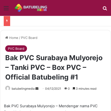
Menu
Se
Home
/
PVC Board
PVC Board
Bak PVC Surabaya Mulyorejo
– Tanki PVC – Box PVC –
Official Batubeling #1
Send
batubelingmedia
04/12/2021
0
3 minutes read
an
email
Bak PVC Surabaya Mulyorejo – Mendengar nama PVC