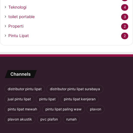
Teknologi
4
toilet portable
3
Properti
2
Pintu Lipat
2
Channels
distributor pintu lipat
distributor pintu lipat surabaya
jual pintu lipat
pintu lipat
pintu lipat kenjeran
pintu lipat mewah
pintu lipat paling waw
plavon
plavon akustik
pvc plafon
rumah